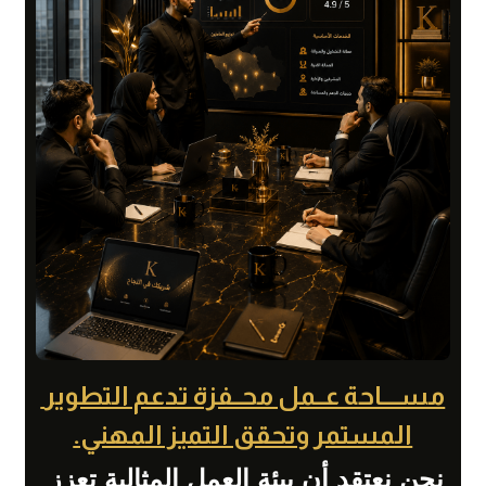
مســــاحة عــمل محــفزة تدعم التطوير 
المستمر وتحقق التميز المهني.
نحن نعتقد أن بيئة العمل المثالية تعزز 